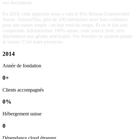
vos
documents.
En
2018,
cette
approche
nous
a
valu
le
Prix
Réseau
Entreprendre
Suisse.
Aujourd'hui,
plus
de
200
entreprises
nous
font
confiance
pour
une
raison
simple
:
on
leur
rend
du
temps.
Et
on
le
fait
sans
compromis.
Infrastructure
100%
suisse,
code
source
livré,
zéro
dépendance
aux
géants
américains.
Vos
données
ne
quittent
jamais
la
Suisse.
C'est
notre
promesse.
2014
Année de fondation
0
+
Clients accompagnés
0
%
Hébergement suisse
0
Dépendance cloud étranger