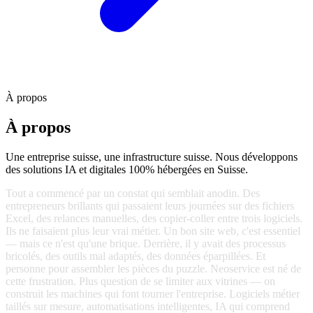
À propos
À
propos
Une entreprise suisse, une infrastructure suisse. Nous développons
des solutions IA et digitales 100% hébergées en Suisse.
Tout
a
commencé
par
un
constat
qui
semblait
anodin.
Des
entrepreneurs
brillants
qui
passaient
leurs
journées
sur
des
fichiers
Excel,
des
relances
manuelles,
des
copier-coller
entre
trois
logiciels.
Ils
ne
faisaient
plus
leur
vrai
métier.
Un
bon
site
web,
c'est
essentiel
—
mais
ce
n'est
qu'une
brique.
Derrière,
il
y
avait
des
processus
bricolés,
des
outils
mal
adaptés,
des
données
éparpillées.
Et
personne
pour
assembler
les
pièces
du
puzzle.
Neoservice
est
né
de
cette
frustration.
Plus
question
de
se
limiter
aux
vitrines
—
on
construit
les
machines
qui
font
tourner
l'entreprise.
Logiciels
métier
taillés
sur
mesure,
automatisations
intelligentes,
IA
qui
comprend