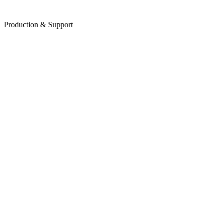
Daniel
Production & Support
Responsable Support & Produit
I
Ingrid
Comptabilité & Administration
M
Melvyn
Gestionnaire de projet
D
David
Développeur